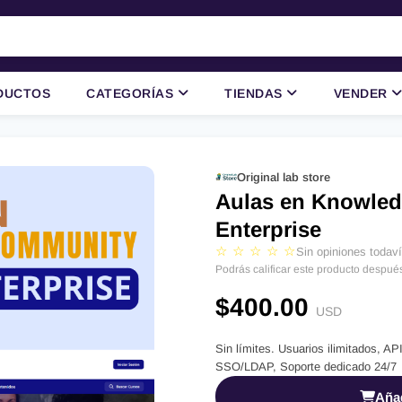
DUCTOS
CATEGORÍAS
TIENDAS
VENDER
Original lab store
Aulas en Knowled
Enterprise
☆ ☆ ☆ ☆ ☆
Sin opiniones todav
Podrás calificar este producto despué
$400.00
USD
Sin límites. Usuarios ilimitados, 
SSO/LDAP, Soporte dedicado 24/7
Añad