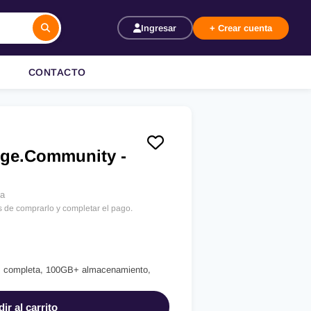
Ingresar
+ Crear cuenta
CONTACTO
ge.Community -
ía
s de comprarlo y completar el pago.
API completa, 100GB+ almacenamiento,
ir al carrito