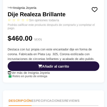
Insignia Joyeria
Dije Realeza Brillante
☆ ☆ ☆ ☆ ☆
Sin opiniones todavía
Podrás calificar este producto después de comprarlo y completar el
pago.
$460.00
MXN
Destaca con luz propia con este encantador dije en forma de
corona. Fabricada en Plata Ley .925, Corona estilizada con
incrustaciones de circonias brillantes y acabado de alto pulido.
Añadir al carrito
Ver más de Insignia Joyeria
Retiro en punto de entrega
DESCRIPCIÓN
ESPECIFICACIONES
REVIEWS