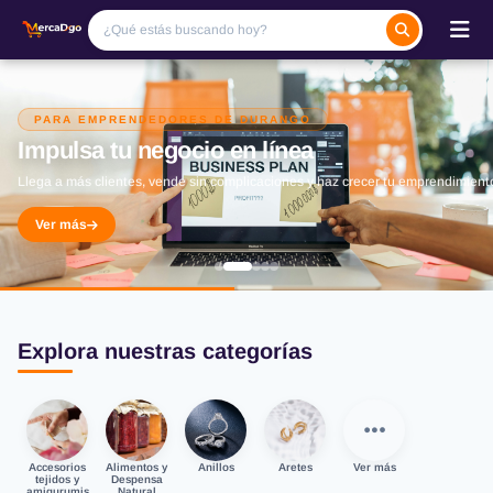
PARA EMPRENDEDORES DE DURANGO
Impulsa tu negocio en línea
Llega a más clientes, vende sin complicaciones y haz crecer tu emprendimient
Ver más
Explora nuestras categorías
Accesorios
Alimentos y
Anillos
Aretes
Ver más
tejidos y
Despensa
amigurumis
Natural