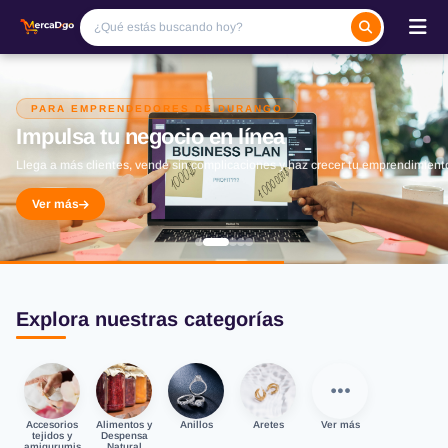
PARA EMPRENDEDORES DE DURANGO
Impulsa tu negocio en línea
Llega a más clientes, vende sin complicaciones y haz crecer tu emprendimient
Ver más
Explora nuestras categorías
Accesorios
Alimentos y
Anillos
Aretes
Ver más
tejidos y
Despensa
amigurumis
Natural