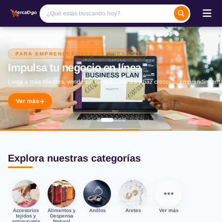
PARA EMPRENDEDORES DE DURANGO
Impulsa tu negocio en línea
Llega a más clientes, vende sin complicaciones y haz crecer tu emprendimient
Ver más
Explora nuestras categorías
Accesorios
Alimentos y
Anillos
Aretes
Ver más
tejidos y
Despensa
amigurumis
Natural