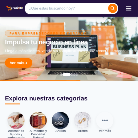
PARA EMPRENDEDORES DE DURANGO
Impulsa tu negocio en línea
Llega a más clientes, vende sin complicaciones y haz crecer tu emprendimient
Ver más
Explora nuestras categorías
Accesorios
Alimentos y
Anillos
Aretes
Ver más
tejidos y
Despensa
amigurumis
Natural