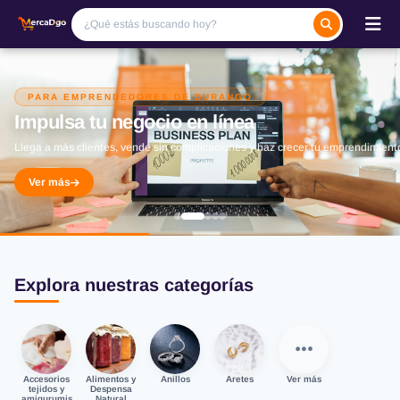
PARA EMPRENDEDORES DE DURANGO
Impulsa tu negocio en línea
Llega a más clientes, vende sin complicaciones y haz crecer tu emprendimient
Ver más
Explora nuestras categorías
Accesorios
Alimentos y
Anillos
Aretes
Ver más
tejidos y
Despensa
amigurumis
Natural