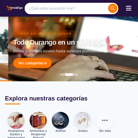
TODO EN UN SOLO LUGAR
Todo Durango en un solo lugar
Desde productos locales hasta servicios profesionales, encuentra lo que n
Ver categorías
Explora nuestras categorías
Accesorios
Alimentos y
Anillos
Aretes
Ver más
tejidos y
Despensa
amigurumis
Natural