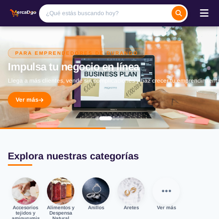
PARA EMPRENDEDORES DE DURANGO
Impulsa tu negocio en línea
Llega a más clientes, vende sin complicaciones y haz crecer tu emprendimient
Ver más
Explora nuestras categorías
Accesorios
Alimentos y
Anillos
Aretes
Ver más
tejidos y
Despensa
amigurumis
Natural