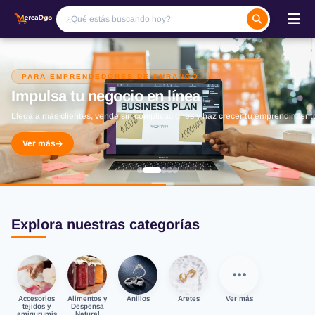
PARA EMPRENDEDORES DE DURANGO
Impulsa tu negocio en línea
Llega a más clientes, vende sin complicaciones y haz crecer tu emprendimient
Ver más
Explora nuestras categorías
Accesorios
Alimentos y
Anillos
Aretes
Ver más
tejidos y
Despensa
amigurumis
Natural