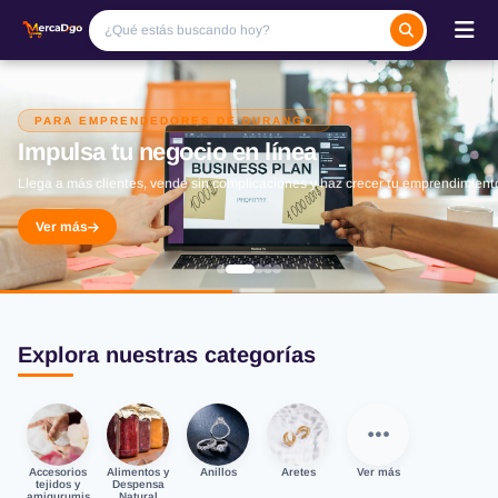
PARA EMPRENDEDORES DE DURANGO
Impulsa tu negocio en línea
Llega a más clientes, vende sin complicaciones y haz crecer tu emprendimient
Ver más
Explora nuestras categorías
Accesorios
Alimentos y
Anillos
Aretes
Ver más
tejidos y
Despensa
amigurumis
Natural