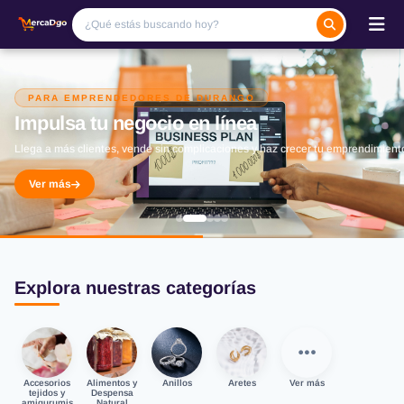
PARA EMPRENDEDORES DE DURANGO
Impulsa tu negocio en línea
Llega a más clientes, vende sin complicaciones y haz crecer tu emprendimient
Ver más
Explora nuestras categorías
Accesorios
Alimentos y
Anillos
Aretes
Ver más
tejidos y
Despensa
amigurumis
Natural