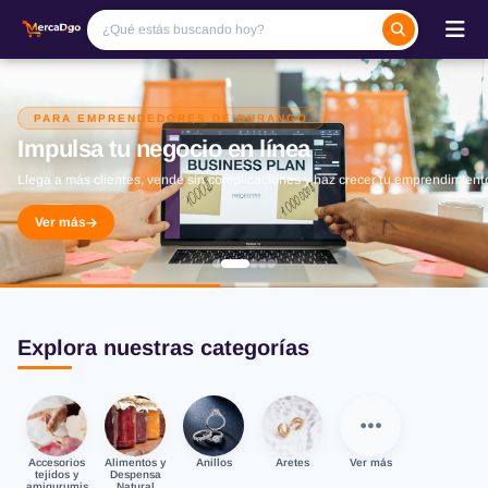
PARA EMPRENDEDORES DE DURANGO
Impulsa tu negocio en línea
Llega a más clientes, vende sin complicaciones y haz crecer tu emprendimient
Ver más
Explora nuestras categorías
Accesorios
Alimentos y
Anillos
Aretes
Ver más
tejidos y
Despensa
amigurumis
Natural