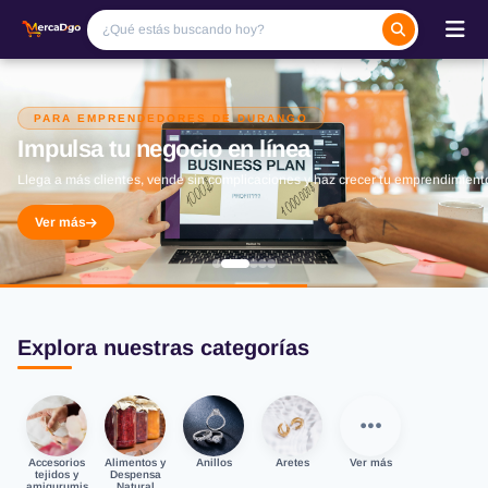
PARA EMPRENDEDORES DE DURANGO
Impulsa tu negocio en línea
Llega a más clientes, vende sin complicaciones y haz crecer tu emprendimient
Ver más
Explora nuestras categorías
Accesorios
Alimentos y
Anillos
Aretes
Ver más
tejidos y
Despensa
amigurumis
Natural