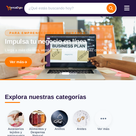
PARA EMPRENDEDORES DE DURANGO
Impulsa tu negocio en línea
Llega a más clientes, vende sin complicaciones y haz crecer tu emprendimient
Ver más
Explora nuestras categorías
Accesorios
Alimentos y
Anillos
Aretes
Ver más
tejidos y
Despensa
amigurumis
Natural